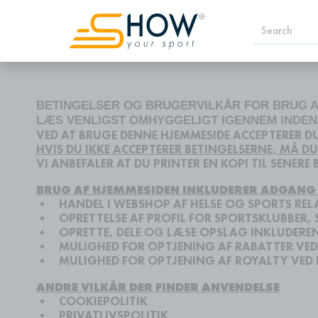
BETINGELSER OG BRUGERVILKÅR FOR BRUG
LÆS VENLIGST OMHYGGELIGT IGENNEM INDE
VED AT BRUGE DENNE HJEMMESIDE ACCEPTERER DU
HVIS DU IKKE ACCEPTERER BETINGELSERNE, MÅ D
VI ANBEFALER AT DU PRINTER EN KOPI TIL SENERE 
BRUG AF HJEMMESIDEN INKLUDERER ADGANG 
•
HANDEL I WEBSHOP AF HELSE OG SPORTS RE
•
OPRETTELSE AF PROFIL FOR SPORTSKLUBBER,
•
OPRETTE, DELE OG LÆSE
OPSLAG INKLUDEREND
•
MULIGHED FOR OPTJENING AF RABATTER VED
•
MULIGHED FOR OPTJENING AF ROYALTY VED 
ANDRE VILKÅR DER FINDER ANVENDELSE
•
COOKIEPOLITIK
•
PRIVATLIVSPOLITIK