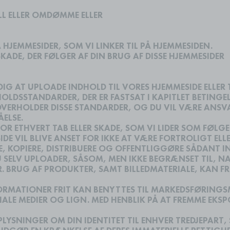
L ELLER OMDØMME ELLER
 HJEMMESIDER, SOM VI LINKER TIL PÅ HJEMMESIDEN.
SKADE, DER FØLGER AF DIN BRUG AF DISSE HJEMMESIDER
IG AT UPLOADE INDHOLD TIL VORES HJEMMESIDE ELLER 
OLDSSTANDARDER, DER ER FASTSAT I KAPITLET BETING
OVERHOLDER DISSE STANDARDER, OG DU VIL VÆRE ANSV
ÅELSE.
OR ETHVERT TAB ELLER SKADE, SOM VI LIDER SOM FØLGE
E VIL BLIVE ANSET FOR IKKE AT VÆRE FORTROLIGT ELL
TTE, KOPIERE, DISTRIBUERE OG OFFENTLIGGØRE SÅDANT
U SELV UPLOADER, SÅSOM, MEN IKKE BEGRÆNSET TIL, 
BRUG AF PRODUKTER, SAMT BILLEDMATERIALE, KAN FRIT
NFORMATIONER FRIT KAN BENYTTES TIL MARKEDSFØRIN
E MEDIER OG LIGN. MED HENBLIK PÅ AT FREMME EKSP
OPLYSNINGER OM DIN IDENTITET TIL ENHVER TREDJEPAR