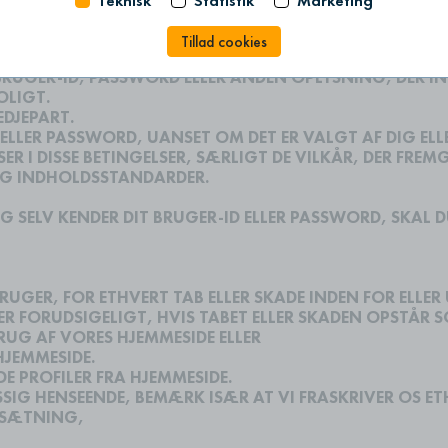
Teknisk
Statistik
Marketing
 OG AT DE OVERHOLDER DISSE.
Tillad cookies
BRUGER-ID, PASSWORD ELLER ANDEN OPLYSNING, DER I
OLIGT.
EDJEPART.
D ELLER PASSWORD, UANSET OM DET ER VALGT AF DIG ELL
I DISSE BETINGELSER, SÆRLIGT DE VILKÅR, DER FREM
OG INDHOLDSSTANDARDER.
IG SELV KENDER DIT BRUGER-ID ELLER PASSWORD, SKAL D
RUGER, FOR ETHVERT TAB ELLER SKADE INDEN FOR ELLE
ER FORUDSIGELIGT, HVIS TABET ELLER SKADEN OPSTÅR S
UG AF VORES HJEMMESIDE ELLER
HJEMMESIDE.
DE PROFILER FRA HJEMMESIDE.
SIG HENSEENDE, BEMÆRK ISÆR AT VI FRASKRIVER OS E
MSÆTNING,