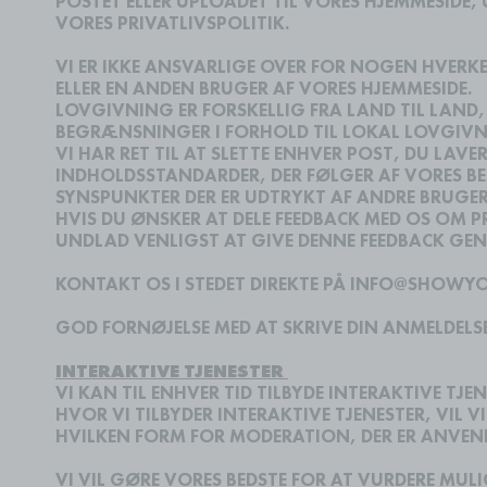
POSTET ELLER UPLOADET TIL VORES HJEMMESIDE, U
VORES PRIVATLIVSPOLITIK.
VI ER IKKE ANSVARLIGE OVER FOR NOGEN HVERKE
ELLER EN ANDEN BRUGER AF VORES HJEMMESIDE.
LOVGIVNING ER FORSKELLIG FRA LAND TIL LAND,
BEGRÆNSNINGER I FORHOLD TIL LOKAL LOVGIVN
VI HAR RET TIL AT SLETTE ENHVER POST, DU LAVE
INDHOLDSSTANDARDER, DER FØLGER AF VORES BE
SYNSPUNKTER DER ER UDTRYKT AF ANDRE BRUGER
HVIS DU ØNSKER AT DELE FEEDBACK MED OS OM 
UNDLAD VENLIGST AT GIVE DENNE FEEDBACK GE
KONTAKT OS I STEDET DIREKTE PÅ INFO@SHOW
GOD FORNØJELSE MED AT SKRIVE DIN ANMELDELSE
INTERAKTIVE TJENESTER
VI KAN TIL ENHVER TID TILBYDE INTERAKTIVE TJE
HVOR VI TILBYDER INTERAKTIVE TJENESTER, VIL 
HVILKEN FORM FOR MODERATION, DER ER ANVEND
VI VIL GØRE VORES BEDSTE FOR AT VURDERE MULI