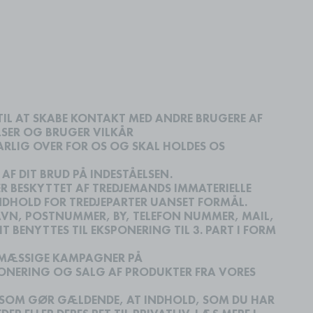
TIL AT SKABE KONTAKT MED ANDRE BRUGERE AF
ELSER OG BRUGER VILKÅR
ARLIG OVER FOR OS OG SKAL HOLDES OS
 AF DIT BRUD PÅ INDESTÅELSEN.
ER BESKYTTET AF TREDJEMANDS IMMATERIELLE
 INDHOLD FOR TREDJEPARTER UANSET FORMÅL.
NAVN, POSTNUMMER, BY, TELEFON NUMMER, MAIL,
 BENYTTES TIL EKSPONERING TIL 3. PART I FORM
GSMÆSSIGE KAMPAGNER PÅ
ONERING OG SALG AF PRODUKTER FRA VORES
T, SOM GØR GÆLDENDE, AT INDHOLD, SOM DU HAR