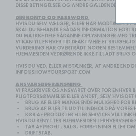
DISSE BETINGELSER OG ANDRE GÆLDENDE VILKÅR,
DIN KONTO OG PASSWORD
HVIS DU SELV VÆLGER, ELLER HAR MODTAGET ET 
SKAL DU BEHANDLE SÅDAN INFORMATION FORTR
DU MÅ IKKE DELE SÅDANNE OPLYSNINGER MED TR
VI KAN TIL ENHVER TID DEAKTIVERE ET BRUGER-I
VURDERING HAR OVERTRÅDT NOGEN BESTEMMELSER 
HJEMMESIDEN VEDRØRENDE IKKE TILLADT BRUG 
HVIS DU VED, ELLER MISTÆNKER, AT ANDRE END D
INFO@SHOWYOURSPORT.COM
ANSVARSBEGRÆNSNING
VI FRASKRIVER OS ANSVARET OVER FOR ENHVER B
PLIGTFORSØMMELSE ELLER ANDET, SELV HVIS DET 
•
BRUG AF ELLER MANGLENDE MULIGHED FOR BR
•
BRUG AF ELLER TILLID TIL INDHOLD PÅ VORES 
•
KØB AF PRODUKTER ELLER SERVICES VIA LINKE
HVIS DU BENYTTER HJEMMESIDEN I ERHVERVSMÆS
•
TAB AF PROFIT, SALG, FORRETNING ELLER O
•
DRIFTSTAB,