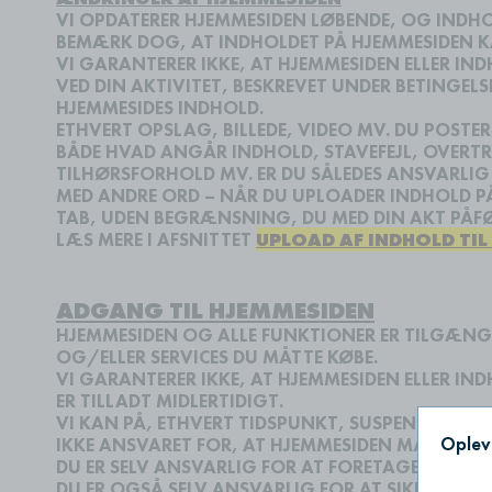
VI OPDATERER HJEMMESIDEN LØBENDE, OG INDHO
BEMÆRK DOG, AT INDHOLDET PÅ HJEMMESIDEN KA
VI GARANTERER IKKE, AT HJEMMESIDEN ELLER IND
VED DIN AKTIVITET, BESKREVET UNDER BETINGEL
HJEMMESIDES INDHOLD.
ETHVERT OPSLAG, BILLEDE, VIDEO MV. DU POST
BÅDE HVAD ANGÅR INDHOLD, STAVEFEJL, OVERTR
TILHØRSFORHOLD MV. ER DU SÅLEDES ANSVARLIG
MED ANDRE ORD – NÅR DU UPLOADER INDHOLD PÅ 
TAB, UDEN BEGRÆNSNING, DU MED DIN AKT 
LÆS MERE I AFSNITTET
UPLOAD AF INDHOLD TIL
ADGANG TIL HJEMMESIDEN
HJEMMESIDEN OG ALLE FUNKTIONER ER TILGÆNGEL
OG/ELLER SERVICES DU MÅTTE KØBE.
VI GARANTERER IKKE, AT HJEMMESIDEN ELLER I
ER TILLADT MIDLERTIDIGT.
VI KAN PÅ, ETHVERT TIDSPUNKT, SUSPENDERE, T
Opleve
IKKE ANSVARET FOR, AT HJEMMESIDEN MÅTTE VÆ
DU ER SELV ANSVARLIG FOR AT FORETAGE DE NØ
DU ER OGSÅ SELV ANSVARLIG FOR AT SIKRE, AT