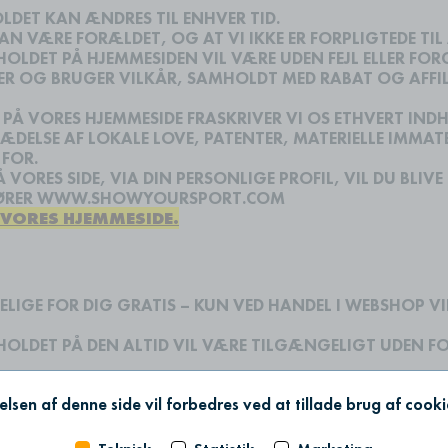
LDET KAN ÆNDRES TIL ENHVER TID.
N VÆRE FORÆLDET, OG AT VI IKKE ER FORPLIGTEDE TIL
HOLDET PÅ HJEMMESIDEN VIL VÆRE UDEN FEJL ELLER FO
SER OG BRUGER VILKÅR, SAMHOLDT MED RABAT OG AFFIL
ER PÅ VORES HJEMMESIDE FRASKRIVER VI OS ETHVERT 
ÆDELSE AF LOKALE LOVE, PATENTER, MATERIELLE IMMA
 FOR.
VORES SIDE, VIA DIN PERSONLIGE PROFIL, VIL DU BL
PÅFØRER WWW.SHOWYOURSPORT.COM
 VORES HJEMMESIDE.
IGE FOR DIG GRATIS – KUN VED HANDEL I WEBSHOP VIL 
NDHOLDET PÅ DEN ALTID VIL VÆRE TILGÆNGELIGT UDEN 
ILBAGEKALDE, AFBRYDE ELLER ÆNDRE ENHVER DEL AF VO
lsen af denne side vil forbedres ved at tillade brug af cook
RE UTILGÆNGELIG I KORTERE ELLER LÆNGERE TID UANS
DVENDIGE FORANSTALTNINGER FOR AT KUNNE FÅ ADGAN
 ALLE PERSONER, SOM TILGÅR VORES HJEMMESIDE GENNE