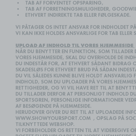
•
TAB AF FORVENTET OPSPARING,
•
TAB AF FORRETNINGSMULIGHEDER, GOODWIL
•
ETHVERT INDIREKTE TAB ELLER FØLGESKADE.
VI PÅTAGER OS INTET ANSVAR FOR INDHOLDET PÅ
VI KAN IKKE HOLDES ANSVARLIGE FOR TAB ELLER 
UPLOAD AF INDHOLD TIL VORES HJEMMESIDE
NÅR DU BENYTTER EN FUNKTION, SOM TILLADER D
VORES HJEMMESIDE, SKAL DU OVERHOLDE DE INDH
DU INDESTÅR FOR, AT ETHVERT SÅDANT BIDRAG 
SKADESLØS FOR ETHVERT BRUD PÅ SÅDAN INDEST
DU VIL SÅLEDES KUNNE BLIVE HOLDT ANSVARLIG F
INDHOLD, SOM DU UPLOADER PÅ VORES HJEMMESID
RETTIGHEDER, OG VI VIL HAVE RET TIL AT BENY
DU TILLADER DERFOR AT PERSONLIGT INDHOLD D
SPORTSGREN, PERSONLIGE INFORMATIONER VEDR. 
AF BESØGENDE PÅ HJEMMESIDE.
HERUDOVER GIVER DU RET TIL AT UPLOADEDE I
WWW.SHOWYOURSPORT.COM , OPSLAG PÅ SOCIAL
TILKNYTTEDE WEBSHOP.
VI FORBEHOLDER OS RETTEN TIL AT VIDEREGIVE 