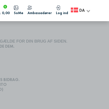
0
DA
. 0,00
SoMe
Ambassadører
Log ind
 GÆLDE FOR DIN BRUG AF SIDEN.
DE DEM.
S BIDRAG.
NTO
O)