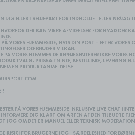
DGØR EN KRÆNKELSE AF DERES IMMATERIELLE RETTIGHEDER
N DIG ELLER TREDJEPART FOR INDHOLDET ELLER NØJAGT
 HVORFOR DER KAN VÆRE AFVIGELSER FOR HVAD DER KA
ING.
R PÅ VORES HJEMMESIDE, HVIS DIN POST – EFTER VORES 
TINGELSER OG BRUGER VILKÅR.
E PÅ VORES HJEMMESIDE REPRÆSENTERER IKKE VORES H
PRODUKTVALG, PRISSÆTNING, BESTILLING, LEVERING EL
NNEM EN PRODUKTANMELDELSE.
YOURSPORT.COM
 !
NESTER PÅ VORES HJEMMESIDE INKLUSIVE LIVE CHAT (INT
VI INFORMERE DIG KLART OM ARTEN AF DEN TILBUDTE TJ
T (OG OM DET ER MANUEL ELLER TEKNISK MODERATION
GE RISICI FOR BRUGERNE (OG I SÆRDELESHED FOR BØRN)