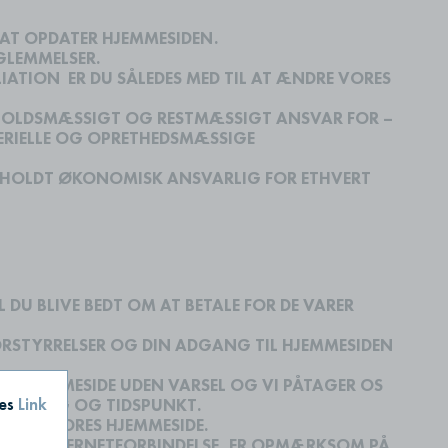
 AT OPDATER HJEMMESIDEN.
RGLEMMELSER.
IATION ER DU SÅLEDES MED TIL AT ÆNDRE VORES
INDHOLDSMÆSSIGT OG RESTMÆSSIGT ANSVAR FOR –
TERIELLE OG OPRETHEDSMÆSSIGE
IVE HOLDT ØKONOMISK ANSVARLIG FOR ETHVERT
DU BLIVE BEDT OM AT BETALE FOR DE VARER
FORSTYRRELSER OG DIN ADGANG TIL HJEMMESIDEN
RES HJEMMESIDE UDEN VARSEL OG VI PÅTAGER OS
ies
Link
ET ÅRSAG OG TIDSPUNKT.
G TIL VORES HJEMMESIDE.
M DIN INTERNETFORBINDELSE, ER OPMÆRKSOM PÅ