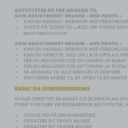
AKTIVITETER DU FÅR ADGANG TIL
SOM REGISTERERET BRUGER - MED PROFIL :
•
KAN DU
HANDLE I WEBSHOP MED PERSONLIGE
•
SURFE PÅ SIDEN OG LÆSE OM VORES SER
•
REGISTRERE EN KONTO
SOM REGISTERERET BRUGER - MED PROFIL :
•
KAN DU
HANDLE I WEBSHOP MED PERSONLIGE
•
KAN DU O
PRETTE, DELE OG LÆSE
OPSLAG INKL
•
FÅR D
U MULIGHED FOR
OPTJENING AF RABATT
•
FÅR DU M
ULIGHED FOR OPTJENING AF ROYAL
•
FÅ ADGANG TIL ALLE SERVICES VI UDBYDER.
•
INVITERERE ANDRE TIL AT OPRETTE EN GRATI
RABAT OG OVERSKUDSDELING
VI HAR OPRETTET EN RABAT OG BONUS PLAN HV
POINT FOR FLERE VÆRDISKABENDE AKTIVITETER,
•
LOGGE IND PÅ DIN HJEMMESIDE
•
OPDATERE DIT PROFIL BILLEDE
•
OPDATERE DIT HEADER BILLEDE