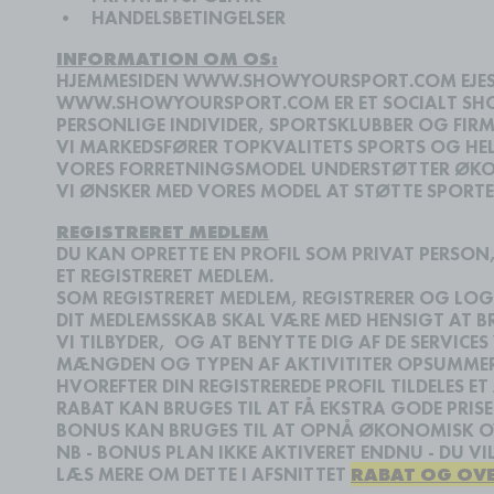
•
HANDELSBETINGELSER
INFORMATION OM OS:
HJEMMESIDEN WWW.SHOWYOURSPORT.COM EJES O
WWW.SHOWYOURSPORT.COM ER ET SOCIALT SHOP
PERSONLIGE INDIVIDER, SPORTSKLUBBER OG FIRM
VI MARKEDSFØRER TOPKVALITETS SPORTS OG HEL
VORES FORRETNINGSMODEL UNDERSTØTTER ØKON
VI ØNSKER MED VORES MODEL AT STØTTE SPORT
REGISTRERET MEDLEM
DU KAN OPRETTE EN PROFIL SOM PRIVAT PERSON
ET REGISTRERET MEDLEM.
SOM REGISTRERET MEDLEM, REGISTRERER OG LOG
DIT MEDLEMSSKAB SKAL VÆRE MED HENSIGT AT B
VI TILBYDER, OG AT BENYTTE DIG AF DE SERVICES 
MÆNGDEN OG TYPEN AF AKTIVITITER OPSUMMERE
HVOREFTER DIN REGISTREREDE PROFIL TILDELES E
RABAT KAN BRUGES TIL AT FÅ EKSTRA GODE PRISE
BONUS KAN BRUGES TIL AT OPNÅ ØKONOMISK OV
NB - BONUS PLAN IKKE AKTIVERET ENDNU - DU VIL
LÆS MERE OM DETTE I AFSNITTET
RABAT OG OV