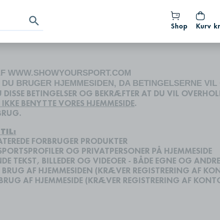
Shop
Kurv
kr
 AF WWW.SHOWYOURSPORT.COM
N DU BRUGER HJEMMESIDEN,
DA BETINGELSERNE VIL
 DISSE BETINGELSER OG BEKRÆFTER AT DU VIL OVERHOL
U IKKE BENYTTE VORES HJEMMESIDE
.
BRUG.
TIL:
LATEREDE FORBRUGER PRODUKTER
 SPORTSPROFILER OG PRIVATPERSONER PÅ HJEMMESIDE
E TEKST, BILLEDER OG VIDEOER - BÅDE EGNE OG ANDRE
 BRUG AF HJEMMESIDEN (KRÆVER REGISTRERING AF KO
BRUG AF HJEMMESIDE (KRÆVER REGISTRERING AF KONT