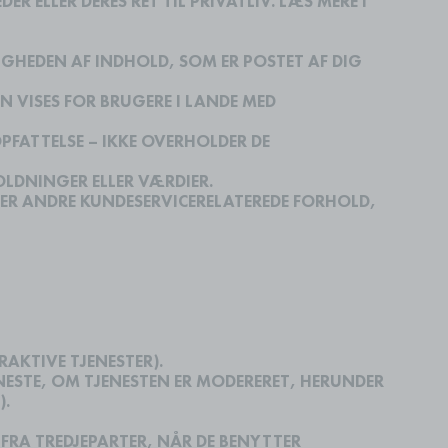
 ELLER DERES RET TIL PRIVATLIV. LÆS MERE I
IGHEDEN AF INDHOLD, SOM ER POSTET AF DIG
N VISES FOR BRUGERE I LANDE MED
OPFATTELSE – IKKE OVERHOLDER DE
OLDNINGER ELLER VÆRDIER.
LER ANDRE KUNDESERVICERELATEREDE FORHOLD,
ERAKTIVE TJENESTER).
ENESTE, OM TJENESTEN ER MODERERET, HERUNDER
).
 FRA TREDJEPARTER, NÅR DE BENYTTER