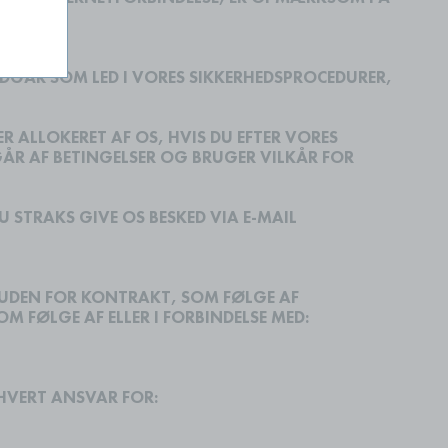
NDGÅR SOM LED I VORES SIKKERHEDSPROCEDURER,
ER ALLOKERET AF OS, HVIS DU EFTER VORES
GÅR AF BETINGELSER OG BRUGER VILKÅR FOR
U STRAKS GIVE OS BESKED VIA E-MAIL
R UDEN FOR KONTRAKT, SOM FØLGE AF
OM FØLGE AF ELLER I FORBINDELSE MED:
THVERT ANSVAR FOR: