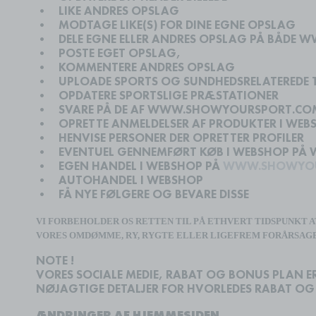
•
LIKE ANDRES OPSLAG
•
MODTAGE LIKE(S) FOR DINE EGNE OPSLAG
•
DELE EGNE ELLER ANDRES OPSLAG PÅ BÅDE 
•
POSTE EGET OPSLAG,
•
KOMMENTERE ANDRES OPSLAG
•
UPLOADE SPORTS OG SUNDHEDSRELATEREDE TE
•
OPDATERE SPORTSLIGE PRÆSTATIONER
•
SVARE PÅ DE AF WWW.SHOWYOURSPORT.CO
•
OPRETTE ANMELDELSER AF PRODUKTER I WEB
•
HENVISE PERSONER DER OPRETTER PROFILER
•
EVENTUEL GENNEMFØRT KØB I WEBSHOP PÅ 
•
EGEN HANDEL I WEBSHOP PÅ
WWW.SHOWYOU
•
AUTOHANDEL I WEBSHOP
•
FÅ NYE FØLGERE OG BEVARE DISSE
VI FORBEHOLDER OS RETTEN TIL PÅ ETHVERT TIDSPUNKT 
VORES OMDØMME, RY, RYGTE ELLER LIGEFREM FORÅRSAGER
NOTE !
VORES SOCIALE MEDIE, RABAT OG BONUS PLAN ER
NØJAGTIGE DETALJER FOR HVORLEDES RABAT OG
ÆNDRINGER AF HJEMMESIDEN