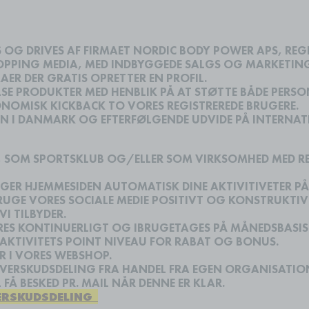
G DRIVES AF FIRMAET NORDIC BODY POWER APS, REGI
PING MEDIA, MED INDBYGGEDE SALGS OG MARKETINGS
AER DER GRATIS OPRETTER EN PROFIL.
SE PRODUKTER MED HENBLIK PÅ AT STØTTE BÅDE PERS
OMISK KICKBACK TO VORES REGISTREREDE BRUGERE.
EN I DANMARK OG EFTERFØLGENDE UDVIDE PÅ INTERNAT
, SOM SPORTSKLUB OG/ELLER SOM VIRKSOMHED MED RE
GER HJEMMESIDEN AUTOMATISK DINE AKTIVITIVETER PÅ
RUGE VORES SOCIALE MEDIE POSITIVT OG KONSTRUKTIVT
VI TILBYDER.
S KONTINUERLIGT OG IBRUGETAGES PÅ MÅNEDSBASIS A
T AKTIVITETS POINT NIVEAU FOR RABAT OG BONUS.
R I VORES WEBSHOP.
ERSKUDSDELING FRA HANDEL FRA EGEN ORGANISATION
 FÅ BESKED PR. MAIL NÅR DENNE ER KLAR.
ERSKUDSDELING