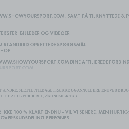
WWW.SHOWYOURSPORT.COM, SAMT PÅ TILKNYTTEDE 3. PA
KSTER, BILLEDER OG VIDEOER
M STANDARD OPRETTEDE SPØRGSMÅL
SHOP
WWW.SHOWYOURSPORT.COM DINE AFFILIEREDE FORBIND
RSPORT.COM
AT ÆNDRE, SLETTE, TILBAGETRÆKKE OG ANNULLERE ENHVER BRUG
 ET, AF OS VURDERET, ØKONOMISK TAB.
 IKKE 100 % KLART ENDNU - VIL VI SENERE, MEN HURTI
 OVERSKUDSDELING BEREGNES.